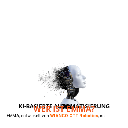
KI-BASIERTE AUTOMATISIERUNG
WER IST EMMA?
EMMA, entwickelt von
WIANCO OTT Robotics
, ist