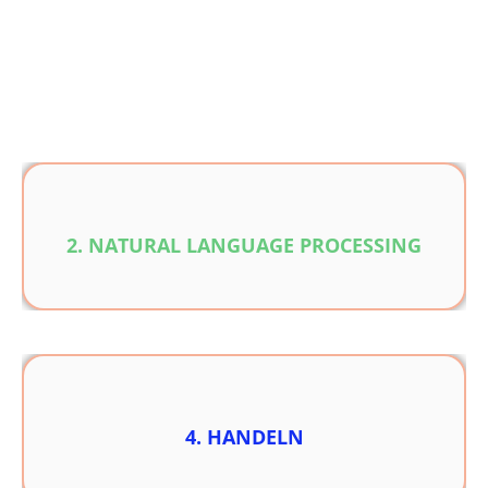
beliebigen
natürlicher Sprache (NLP) aus
Lesen
: E-Mails, Texte, Zahlen, PDF, Excel, CSV, …
Quellen
2. NATURAL LANGUAGE PROCESSING
Klicken, Scrollen, Tippen, Warten…
4. HANDELN