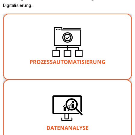
Digitalisierung…
Automatisiere jeden Prozess, der anderen Personen
Buchhaltung,
z.B.
erklärt werden kann,
Antragsverarbeitung, HR-Prozesse, Controlling,
Reporting, Angebotserstellung, Social Media Marketing,
…
PROZESSAUTOMATISIERUNG
Da EMMA in Deinem Unternehmen lokal („on premise“)
läuft, verlassen Deine wertvollen Daten nie Dein
uneingeschränkt
und
sicher
Unternehmen. So bist Du
in der Analyse.
DATENANALYSE