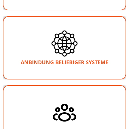
(so auch Webseiten)
beliebige Systeme
EMMA kann
an Deine bestehenden Systeme anbinden und ist
.
Schnittstellen
von der Existenz von
unabhängig
ANBINDUNG BELIEBIGER SYSTEME
hängt
Digitalisierungsstrategie
Deiner
Erfolg
Der
davon ab, ob Mitarbeitende aktive Teilnehmende sein
dürfen. Niemand möchte „nur Zuschauer“ sein,
während sich Euer Unternehmen verändert…