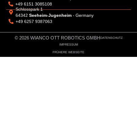
+49 6151 3085108
Schlosspark 1
64342
Seeheim-Jugenheim
- Germany
+49 6257 9387063
© 2026 WIANCO OTT ROBOTICS GMBH
DATENSCHUTZ
IMPRESSUM
FRÜHERE WEBSEITE